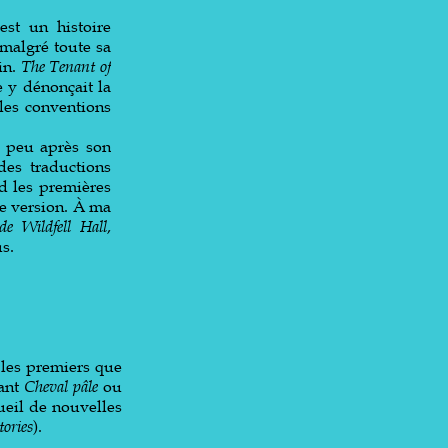
 est un histoire
 malgré toute sa
in.
The Tenant of
e y dénonçait la
les conventions
t peu après son
des traductions
rd les premières
e version. À
ma
de Wildfell Hall
,
s.
 les premiers que
tant
Cheval pâle
ou
cueil de nouvelles
ories
).