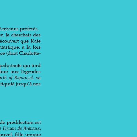
crivains préférés.
r. Je cherchais des
découvert que Kate
tastique, à la fois
ce (dont Charlotte-
 palpitante qui tord
klore aux légendes
irth of Rapunzel
, sa
tiquité jusqu’à nos
de prédilection est
de Druon de Brévaux
,
auvel, fille unique