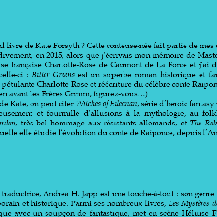
 livre de Kate Forsyth ? Cette conteuse-née fait partie de mes é
rdivement, en 2015, alors que j’écrivais mon mémoire de Maste
use française Charlotte-Rose de Caumont de La Force et j’ai 
celle-ci :
Bitter Greens
est un superbe roman historique et fan
pétulante Charlotte-Rose et réécriture du célèbre conte Raipon
ien avant les Frères Grimm, figurez-vous…)
de Kate, on peut citer
Witches of Eileanan
, série d’heroic fantasy
ieusement et fourmille d’allusions à la mythologie, au fol
arden
, très bel hommage aux résistants allemands, et
The Reb
quelle elle étudie l’évolution du conte de Raiponce, depuis l’An
 traductrice, Andrea H. Japp est une touche-à-tout : son genre 
porain et historique. Parmi ses nombreux livres,
Les Mystères 
rique avec un soupçon de fantastique, met en scène Héluise F