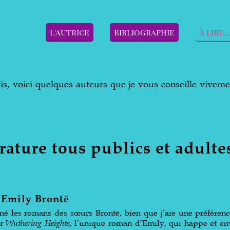
L'autrice
Bibliographie
À lire
is, voici quelques auteurs que je vous conseille vivemen
érature tous publics et adulte
 Emily Brontë
mé les romans des sœurs Brontë, bien que j’aie une préféren
er
Wuthering Heights
, l’unique roman d’Emily, qui happe et env