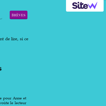
…
Brèves
t de lire, si ce
s
ce pour Anne et
oûte le lecteur