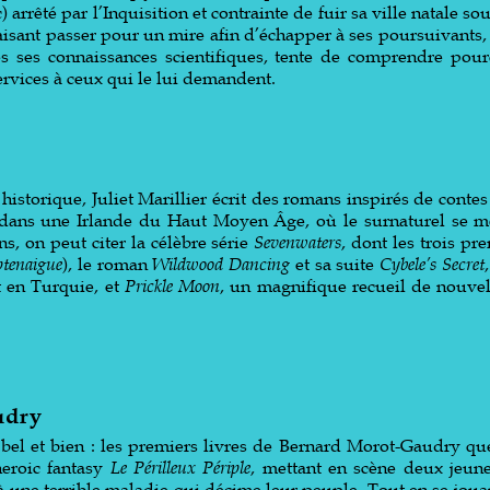
 arrêté par l’Inquisition et contrainte de fuir sa ville natale sou
sant passer pour un mire afin d’échapper à ses poursuivants, la
s ses connaissances scientifiques, tente de comprendre pourq
services à ceux qui le lui demandent.
 historique, Juliet Marillier écrit des romans inspirés de contes
 dans une Irlande du Haut Moyen Âge, où le surnaturel se m
s, on peut citer la célèbre série
Sevenwaters
, dont les trois p
ptenaigue
), le roman
Wildwood Dancing
et sa suite
Cybele’s Secret
 en Turquie, et
Prickle Moon
, un magnifique recueil de nouvel
udry
 bel et bien : les premiers livres de Bernard Morot-Gaudry que 
heroic fantasy
Le Périlleux Périple
, mettant en scène deux jeune
 une terrible maladie qui décime leur peuple. Tout en se jou