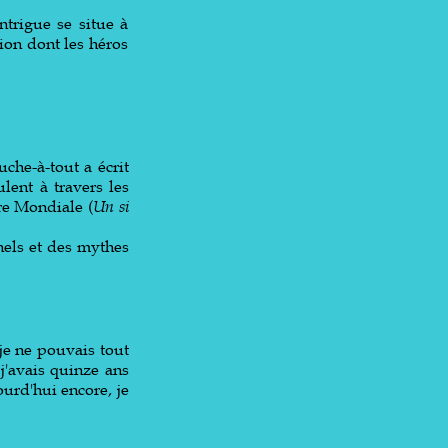
ntrigue se situe à
ion dont les héros
uche-à-tout a écrit
lent à travers les
re Mondiale (
Un si
nels et des mythes
j
e ne pouvais tout
j'avais quinze ans
ourd'hui encore, je