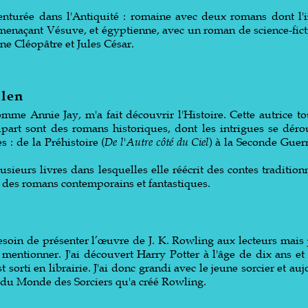
enturée dans l'Antiquité : romaine avec deux romans dont l'i
enaçant Vésuve, et égyptienne, avec un roman de science-fict
ine Cléopâtre et Jules César.
llen
omme Annie Jay, m'a fait découvrir l'Histoire. Cette autrice to
part sont des romans historiques, dont les intrigues se dérou
s : de la Préhistoire (
De l'Autre côté du Ciel
) à la Seconde Guer
sieurs livres dans lesquelles elle réécrit des contes tradition
e des romans contemporains et fantastiques.
soin de présenter l’œuvre de J. K. Rowling aux lecteurs mais 
entionner. J'ai découvert Harry Potter à l'âge de dix ans et 
 sorti en librairie. J'ai donc grandi avec le jeune sorcier et auj
e du Monde des Sorciers qu'a créé Rowling.