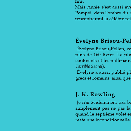
fins.
Mais Annie s'est aussi av
Pompéi, dans l'ombre du m
rencontreront la célèbre re
Évelyne Brisou-Pe
Évelyne Brisou
-
Pellen, c
plus de 160 livres. La plu
continents et les millénaire
Terrible Secret
).
Évelyne a aussi publié plu
grecs et romains, ainsi qu
J. K. Rowling
Je n'ai évidemment pas be
simplement pas ne pas la m
quand le septième volet est
reste une inconditionnell