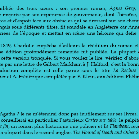
’oubliée des trois sœurs : son premier roman,
Agnes Grey
,
e inspirée par son expérience de gouvernante, dont l’héroïne,
rce et d’espoir face aux obstacles qui se dressent sur son chem
ançais sous différents titres, fit scandale en Angleterre car Ann
iées de l’époque et mettait en scène une héroïne qui défie 
1849, Charlotte empêcha d’ailleurs la réédition du roman e
e édition profondément remaniée fut publiée. La plupart 
 cette version tronquée. Si vous voulez le lire, vérifiez d’abo
ce par une lettre de Gilbert Markham à J. Halford, c’est la bonn
raduction complète est celle parue sous le titre
La Recluse 
er et A. Frédérique complétée par F. Klein, aux éditions Phébu
gatha ? Je ne m’étendrai donc pas inutilement sur ses livres,
s conseillerai en particulier l’astucieux
Cartes sur table
, le palpi
e fin
, un roman plus historique que policier et
Le Flambeau
, re
la plupart dans le recueil anglais
The Hound of Death and Other St