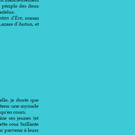
e périple des deux
arfelus.
ation d’Ève
, roman
Lazare d’Autun, et
 elle, je doute que
 retenu une myriade
 qu'en cours.
îne ses jeunes (et
ette cour brillante
ur parvenir à leurs