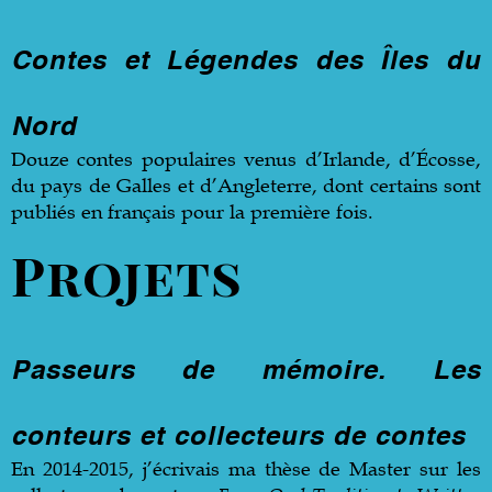
Co
ntes
e
t
Légen
des
d
es
Îl
es
d
u
Nord
Douze contes populaires venus d’Irlande, d’Écosse,
du pays de Galles et d’Angleterre, dont certains sont
publiés en français pour la première fois.
Projets
Passe
urs
de
mémoire.
Les
conte
urs
et
collecte
urs
d
e
contes
En 2014-2015, j’écrivais ma thèse de Master sur les